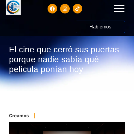
Hablemos
El cine que cerró sus puertas
porque nadie sabía qué
película ponían hoy
Creamos
|