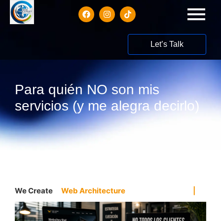
Let’s Talk
Para quién NO son mis
servicios (y me alegra decirlo)
We Create
Web Architecture
|