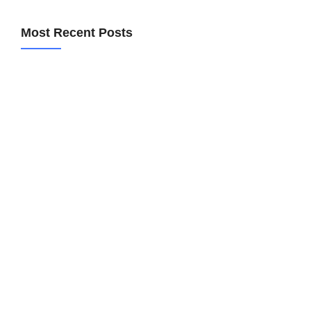
Most Recent Posts
Getting Website Traffic But No Calls? Here’s What’s Actually
Broken.
July 17, 2026